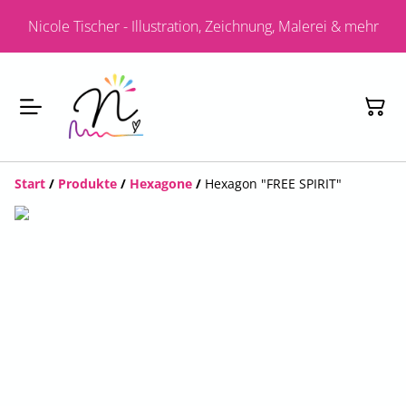
Nicole Tischer - Illustration, Zeichnung, Malerei & mehr
Start
/
Produkte
/
Hexagone
/
Hexagon "FREE SPIRIT"