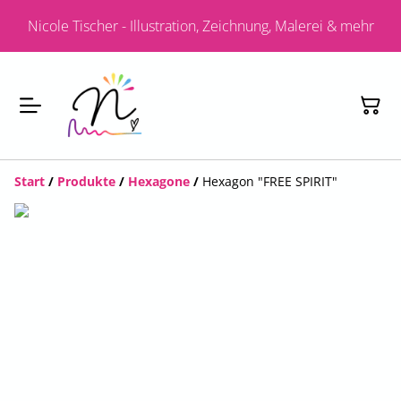
Nicole Tischer - Illustration, Zeichnung, Malerei & mehr
Start
/
Produkte
/
Hexagone
/
Hexagon "FREE SPIRIT"